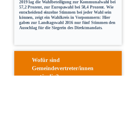
2019 lag die Wahlbeteiligung zur Kommunalwahl bei
57,2 Prozent, zur Europawahl bei 58,4 Prozent. Wie
entscheidend einzelne Stimmen bei jeder Wahl sein
können, zeigt ein Wahlkreis in Vorpommern: Hier
gaben zur Landtagswahl 2016 nur fünf Stimmen den
Ausschlag für die Siegerin des Direktmandats.
Wofür sind
Gemeindevertreter/innen
zuständig?
Selbst ist die Gemeinde, das garantiert schon das
Grundgesetz. Dort heißt es: “Den Gemeinden muss
das Recht gewährleistet sein, alle Angelegenheiten der
örtlichen Gemeinschaft im Rahmen der Gesetze in
eigener Verantwortung zu regeln.” Entschieden wird
zum Beispiel über den Bau von Kitas und Schulen,
über die Ausstattung der Feuerwehr, über die Kultur-
und Tourismusförderung.